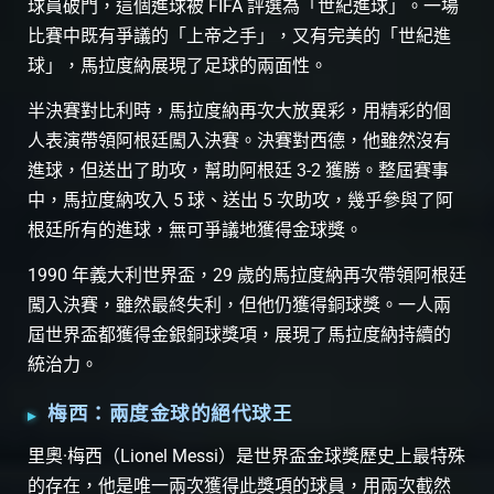
球員破門，這個進球被 FIFA 評選為「世紀進球」。一場
比賽中既有爭議的「上帝之手」，又有完美的「世紀進
球」，馬拉度納展現了足球的兩面性。
半決賽對比利時，馬拉度納再次大放異彩，用精彩的個
人表演帶領阿根廷闖入決賽。決賽對西德，他雖然沒有
進球，但送出了助攻，幫助阿根廷 3-2 獲勝。整屆賽事
中，馬拉度納攻入 5 球、送出 5 次助攻，幾乎參與了阿
根廷所有的進球，無可爭議地獲得金球獎。
1990 年義大利世界盃，29 歲的馬拉度納再次帶領阿根廷
闖入決賽，雖然最終失利，但他仍獲得銅球獎。一人兩
屆世界盃都獲得金銀銅球獎項，展現了馬拉度納持續的
統治力。
梅西：兩度金球的絕代球王
里奧·梅西（Lionel Messi）是世界盃金球獎歷史上最特殊
的存在，他是唯一兩次獲得此獎項的球員，用兩次截然