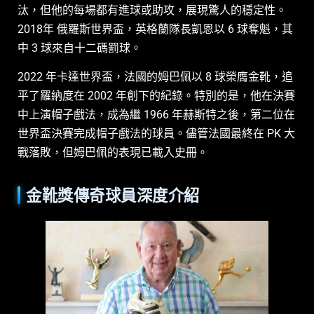
汰，但他的每場都有進球或助攻，展現驚人的穩定性。
2018年 俄羅斯世界盃，英格蘭隊長凱恩以 6 球奪魁，其
中 3 球來自十二碼罰球。
2022 年卡達世界盃，法國的姆巴佩以 8 球榮膺金靴，追
平了羅納度在 2002 年創下的紀錄。特別的是，他在決賽
中上演帽子戲法，成為繼 1966 年赫斯特之後，第二位在
世界盃決賽完成帽子戲法的球員。儘管法國最終在 PK 大
戰落敗，但姆巴佩的表現已載入史冊。
金靴獎傳奇球員深度介紹