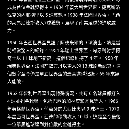
成為首位金靴獎得主。1934 年義大利世界盃，捷克斯洛
伐克的內耶德里以 5 球奪魁。1938 年法國世界盃，巴西
的萊昂尼達斯攻入7球獲獎，展現了南美足球的進攻威
力。
1950 年巴西世界盃見證了阿德米爾的 9 球演出，這是當
時相當驚人的紀錄。1954 年瑞士世界盃，匈牙利射手柯
奇士以 11 球創下新高，這個紀錄維持了 4 年。1958 年
瑞典世界盃，法國前鋒方丹以驚人的 13 球刷新紀錄，這
個數字至今仍是單屆世界盃的最高進球紀錄，65 年來無
人能破。
1962 年智利世界盃出現特殊情況，共有 6 名球員都打入
4 球並列金靴獎，包括巴西的加林查和瓦瓦等人。1966
年英格蘭世界盃，葡萄牙的尤西比奧以 9 球稱王。1970
年墨西哥世界盃，西德的穆勒攻入 10 球，這是至今最後
一位單屆進球達到雙位數的金靴得主。