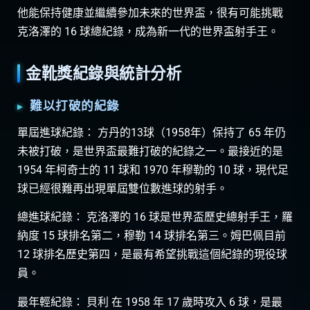
他能保持健康並繼續參加未來的世界盃，很有可能挑戰
克洛澤的 16 球總紀錄，成為新一代的世界盃射手王。
金靴獎紀錄與統計分析
難以打破的紀錄
單屆進球紀錄： 方丹的13球（1958年）保持了 65 年仍
未被打破，是世界盃最難打破的紀錄之一。最接近的是
1954 年柯奇士的 11 球和 1970 年穆勒的 10 球，現代足
球已經很難再出現單屆雙位數進球的射手。
總進球紀錄： 克洛澤的 16 球是世界盃歷史總射手王，羅
納度 15 球排名第二，穆勒 14 球排名第三。姆巴佩目前
12 球排名歷史第四，是最有希望挑戰這個紀錄的現役球
員。
最年輕紀錄： 貝利 在 1958 年 17 歲時攻入 6 球，是最