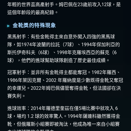
年輕的世界盃高產射手。姆巴佩在23歲前攻入12球，是
這個年齡段的最高紀錄。
金靴獎的特殊現象
黑馬射手：有些金靴得主來自意外闖入四強的黑馬球
隊，如1974年波蘭的拉託（7球）、1994年保加利亞的
斯托伊奇科夫（6球）、1998年克羅埃西亞的蘇克（6
球），他們的進球幫助球隊創造了歷史最佳成績。
冠軍射手：並非所有金靴得主都能奪冠。1982年羅西、
1986年萊因克爾、2002 年羅納度是少數既得金靴又奪冠
的幸運兒。2022年姆巴佩儘管奪得金靴，但法國卻在決
賽失利。
進球效率：2014年羅德里奎茲在僅5場比賽中就攻入 6
球，場均 1.2 球的效率驚人。1994年薩連科雖然獲得金
靴，但俄羅斯小組賽即被淘汰，他成為唯一來自小組賽