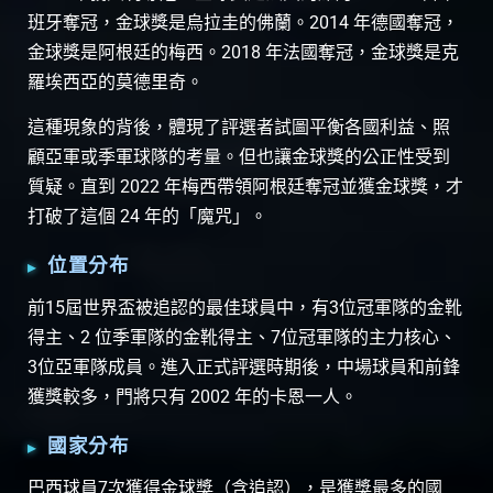
班牙奪冠，金球獎是烏拉圭的佛蘭。2014 年德國奪冠，
金球獎是阿根廷的梅西。2018 年法國奪冠，金球獎是克
羅埃西亞的莫德里奇。
這種現象的背後，體現了評選者試圖平衡各國利益、照
顧亞軍或季軍球隊的考量。但也讓金球獎的公正性受到
質疑。直到 2022 年梅西帶領阿根廷奪冠並獲金球獎，才
打破了這個 24 年的「魔咒」。
位置分布
前15屆世界盃被追認的最佳球員中，有3位冠軍隊的金靴
得主、2 位季軍隊的金靴得主、7位冠軍隊的主力核心、
3位亞軍隊成員。進入正式評選時期後，中場球員和前鋒
獲獎較多，門將只有 2002 年的卡恩一人。
國家分布
巴西球員7次獲得金球獎（含追認），是獲獎最多的國