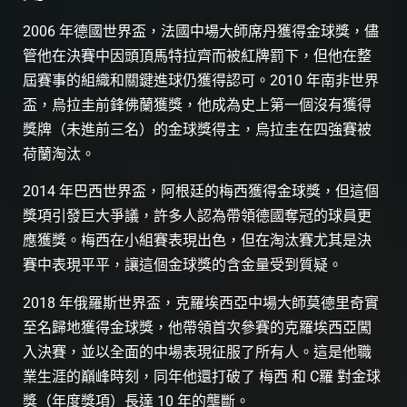
2006 年德國世界盃，法國中場大師席丹獲得金球獎，儘
管他在決賽中因頭頂馬特拉齊而被紅牌罰下，但他在整
屆賽事的組織和關鍵進球仍獲得認可。2010 年南非世界
盃，烏拉圭前鋒佛蘭獲獎，他成為史上第一個沒有獲得
獎牌（未進前三名）的金球獎得主，烏拉圭在四強賽被
荷蘭淘汰。
2014 年巴西世界盃，阿根廷的梅西獲得金球獎，但這個
獎項引發巨大爭議，許多人認為帶領德國奪冠的球員更
應獲獎。梅西在小組賽表現出色，但在淘汰賽尤其是決
賽中表現平平，讓這個金球獎的含金量受到質疑。
2018 年俄羅斯世界盃，克羅埃西亞中場大師莫德里奇實
至名歸地獲得金球獎，他帶領首次參賽的克羅埃西亞闖
入決賽，並以全面的中場表現征服了所有人。這是他職
業生涯的巔峰時刻，同年他還打破了 梅西 和 C羅 對金球
獎（年度獎項）長達 10 年的壟斷。