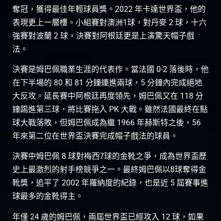
奪冠，獲得最佳年輕球員獎。2022 年卡達世界盃，他的
表現更上一層樓。小組賽對澳洲1球，對丹麥 2 球，十六
強賽對波蘭 2 球，決賽對阿根廷更是上演驚天帽子戲
法。
決賽是姆巴佩職業生涯的代表作。當法國 0-2 落後時，他
在下半場的 80 和 81 分鐘連進兩球，5 分鐘內完成絕地
大反攻。延長賽中阿根廷再度領先，姆巴佩又在 118 分
鐘踢進第三球，將比賽拖入 PK 大戰。雖然法國最終在點
球大戰落敗，但姆巴佩成為繼 1966 年赫斯特之後，56
年來第二位在世界盃決賽完成帽子戲法的球員。
決賽中姆巴佩 8 球對梅西7球的金靴之爭，成為世界盃歷
史上最激烈的射手榜競爭之一。最終姆巴佩以8球奪得金
靴獎，追平了 2002 年羅納度的紀錄，也是近 5 屆賽事進
球最多的金靴得主。
年僅 24 歲的姆巴佩，兩屆世界盃已經攻入 12 球，如果