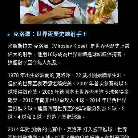
克洛澤：世界盃歷史總射手王
米羅斯拉夫·克洛澤（Miroslav Klose）是世界盃歷史上最
偉大的射手，他用16球成為世界盃總進球紀錄保持者，
這個數字至今無人能及。
1978 年出生於波蘭的 克洛澤，22 歲才開始職業生涯，
但他的世界盃表現卻堪稱完美。2002 年首次參賽就以 5
球獲得銀靴獎，2006 年德國本土世界盃再進 5 球奪得金
靴獎，2010 年南非世界盃攻入 4 球，2014 年巴西世界
盃打進 2 球。連續四屆世界盃的進球數分別為 5 球、5
球、4 球和 2 球，創造了歷史紀錄。
2014 年對 加納 的比賽中，克洛澤 打入扳平進球，世界
盃進球數達到 15 球，追平了羅納度的紀錄。在對巴西的