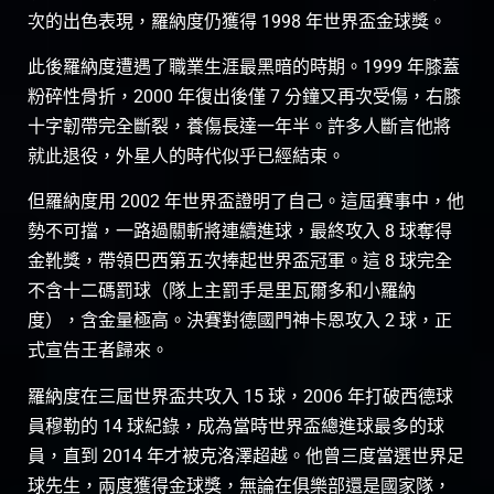
次的出色表現，羅納度仍獲得 1998 年世界盃金球獎。
此後羅納度遭遇了職業生涯最黑暗的時期。1999 年膝蓋
粉碎性骨折，2000 年復出後僅 7 分鐘又再次受傷，右膝
十字韌帶完全斷裂，養傷長達一年半。許多人斷言他將
就此退役，外星人的時代似乎已經結束。
但羅納度用 2002 年世界盃證明了自己。這屆賽事中，他
勢不可擋，一路過關斬將連續進球，最終攻入 8 球奪得
金靴獎，帶領巴西第五次捧起世界盃冠軍。這 8 球完全
不含十二碼罰球（隊上主罰手是里瓦爾多和小羅納
度），含金量極高。決賽對德國門神卡恩攻入 2 球，正
式宣告王者歸來。
羅納度在三屆世界盃共攻入 15 球，2006 年打破西德球
員穆勒的 14 球紀錄，成為當時世界盃總進球最多的球
員，直到 2014 年才被克洛澤超越。他曾三度當選世界足
球先生，兩度獲得金球獎，無論在俱樂部還是國家隊，