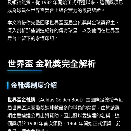
及領袖氣質。從 1982 年開始正式評選以來，這個獎項已
成為球員在世界盃舞台上綜合實力的最高認證。
本文將帶你完整回顧世界盃歷屆金靴獎與金球獎得主，
深入剖析那些創造紀錄的傳奇球星，以及他們在世界盃
舞台上留下的永恆印記。
世界盃 金靴獎完全解析
金靴獎制度介紹
世界盃金靴獎
（Adidas Golden Boot）是國際足總授予每
屆世界盃決賽階段進球數最多的球員的榮譽。由於該獎
項由愛迪達公司出資贊助，因此冠以愛迪達的名稱。這
個獎項於 1930 年首次頒發，1966 年開始正式頒獎，前