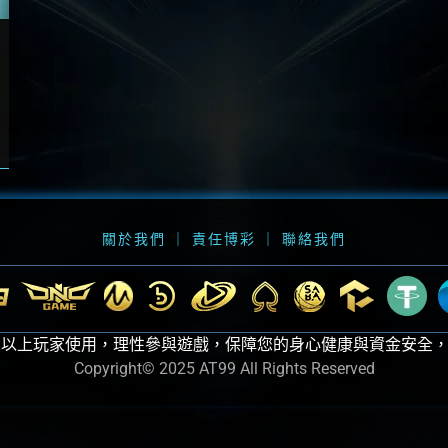
關於我們
｜
責任博彩
｜
聯絡我們
歲以上玩家使用，理性參與遊戲，保障您的身心健康與資金安全
Copyright© 2025 AT99 All Rights Reserved