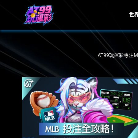
AT99玩運彩
»
MLB
»
場中投注
世
AT99玩運彩專