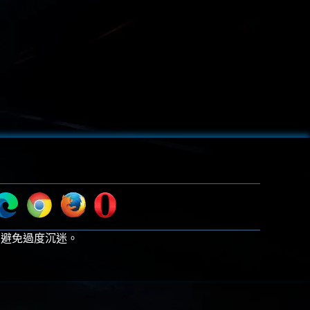
，避免過度沉迷。