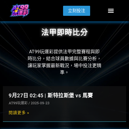
AT99玩運彩
»
五大聯賽
»
法甲即時比分
立刻投注
法甲即時比分
AT99玩運彩提供法甲完整賽程與即
時比分，結合球員數據與比賽分析，
讓玩家掌握最新戰況，場中投注更精
準。
9月27日 02:45 | 斯特拉斯堡 vs 馬賽
AT99玩運彩
2025-09-23
閱讀更多 »