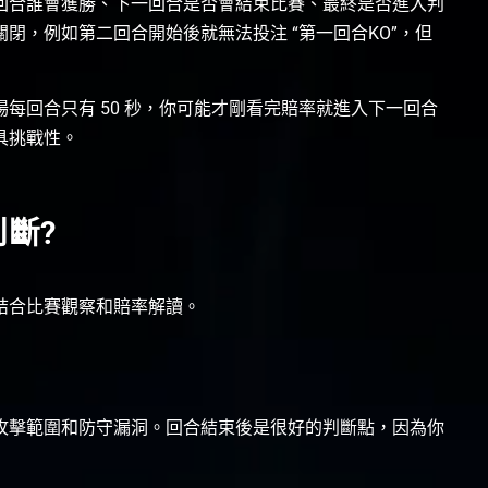
回合誰會獲勝、下一回合是否會結束比賽、最終是否進入判
閉，例如第二回合開始後就無法投注 “第一回合KO”，但
每回合只有 50 秒，你可能才剛看完賠率就進入下一回合
具挑戰性。
斷?
結合比賽觀察和賠率解讀。
攻擊範圍和防守漏洞。回合結束後是很好的判斷點，因為你