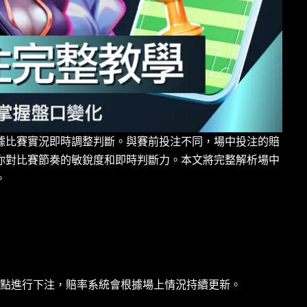
據比賽實況即時調整判斷。與賽前投注不同，場中投注的賠
你對比賽節奏的敏銳度和即時判斷力。本文將完整解析場中
。
間點進行下注，賠率系統會根據場上情況持續更新。