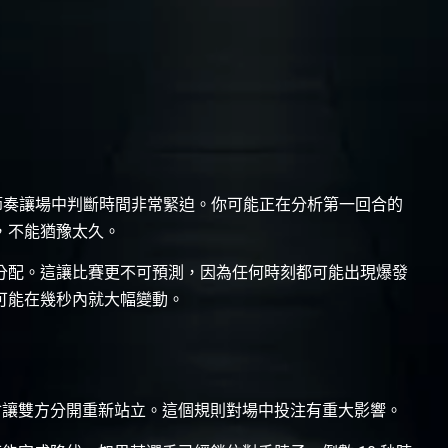
種快節奏讓場中判斷時間非常緊迫。你可能正在分析第一回合的
，不能猶豫太久。
分配。這讓比賽更不可預測，因為任何時刻都可能出現爆發
可能在幾秒內就大幅變動。
判會讓雙方分開重新站立。這個規則對場中投注有重大影響。