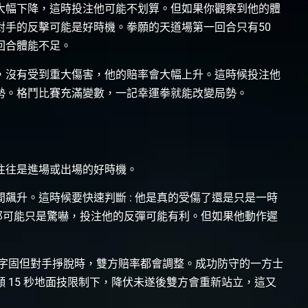
大幅下降，這時投注他可能不划算。但如果你觀察到他的體
對手的反擊可能是好時機。拳願的天道場第一回合只有50
回合體能不足。
，沒有受到重大傷害，他的賠率會大幅上升。這時候投注他
勢。格鬥比賽充滿變數，一記幸運拳就能改變局勢。
往往是進場或出場的好時機。
飆升。這時候要快速判斷 : 他是真的受傷了還是只是一時
那可能只是驚嚇，投注他的反彈可能有利。但如果他動作遲
十字固但對手掙脫時，雙方賠率都會調整。成功防守的一方士
 15 秒地面技限制下，降伏未遂後雙方會重新站立，這又