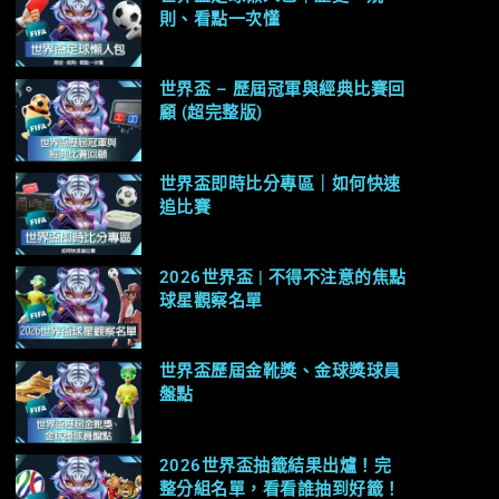
則、看點一次懂
世界盃 – 歷屆冠軍與經典比賽回
顧 (超完整版)
世界盃即時比分專區｜如何快速
追比賽
2026世界盃 | 不得不注意的焦點
球星觀察名單
世界盃歷屆金靴獎、金球獎球員
盤點
2026世界盃抽籤結果出爐！完
整分組名單，看看誰抽到好籤！