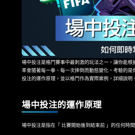
場中投注是格鬥賽事中最刺激的玩法之一，讓你能根
率會隨著每一拳、每一次摔倒而動態變化，考驗的是
投注的運作原理，並以格鬥作為實際案例，詳細說明
場中投注的運作原理
場中投注是指在「 比賽開始後到結束前 」的任何時