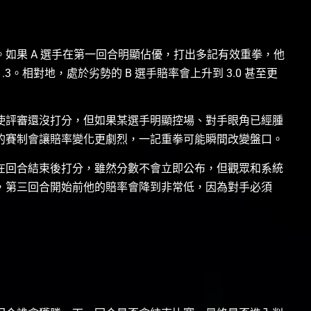
如果 A 選手在第一回合明顯佔優，打出多記有效重拳，他
.3。相對地，處於劣勢的 B 選手賠率會上升到 3.0 甚至更
使評審還沒打分，但如果某選手明顯控場、對手眼角已經腫
的賽制會讓賠率變化更劇烈，一記重拳可能瞬間改變盤口。
在回合結束後打分，雖然分數不會立即公布，但觀眾和系統
，第三回合開始前他的賠率會降到非常低，因為對手必須