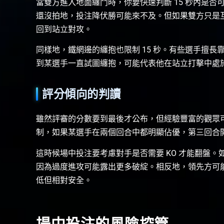
當雙方進入地面纏鬥時，你要快速判斷 15 秒內是否
還沒拍地，投注降伏勝可能來不及。但如果雙方只是
回到站立對攻。
同樣地，鐵網邊的纏抱也限制 15 秒。有些選手擅
到某選手一直試圖纏抱，可能代表他在站立打擊中處
評分傾向的判讀
雖然評審的分數要到最後才公布，但經驗豐富的觀眾
制，如果某選手在兩個回合中都明顯佔優，第三回合
這時候場中投注要考慮對手是否需要 KO 才能翻盤
因為過度進攻可能露出更多破綻。相反地，領先方可
低但相對安全。