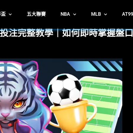
界盃
五大聯賽
NBA
MLB
AT
投注完整教學｜如何即時掌握盤