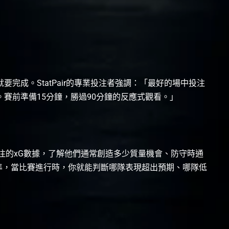
完成。StatPair的專業投注者強調：「最好的場中投注
賽前準備15分鐘，勝過90分鐘的反應式觀看。」
往的xG數據，了解他們通常創造多少質量機會、防守時通
準，當比賽進行時，你就能判斷哪隊表現超出預期、哪隊低