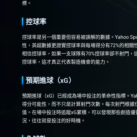
標。
控球率
控球率是另一個重要但容易被誤解的數據。Yahoo S
性，英超數據更證實控球率與每場得分有72%的相關性。但Sup
相信控球率，如果一支球隊有70%控球率卻不射門，
控球率，這才真正代表製造機會的能力。
預期進球（xG）
預期進球（xG）已經成為場中投注的革命性指標。Yahoo 
得分可能性，而不只是計算射門次數。每次射門根據位
值。在場中投注時追蹤xG累積，可以發現那些創造優
況，往往就是投注的好時機。