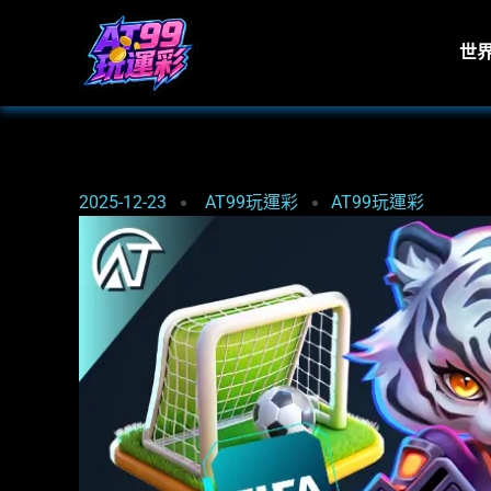
AT99玩運彩
世
2025-12-23
AT99玩運彩
AT99玩運彩