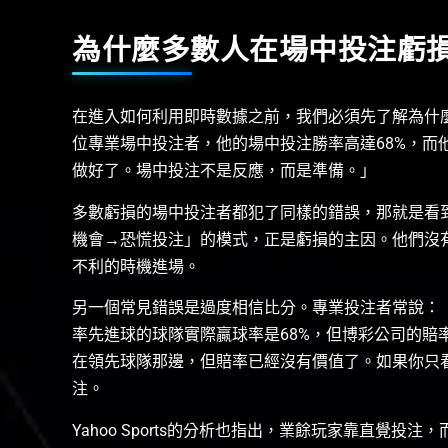
為什麼多數人在場中投注虧
在進入如何利用即時數據之前，我們必須先了解為什麼大
位專業場中投注者，他的場中投注勝率高達68%，而
做好了。場中投注不是反應，而是準備。」
多數虧損的場中投注者都犯了同樣的錯誤，那就是看
機會→恐慌投注」的模式，正是虧損的主因。他們沒
不利的時機進場。
另一個常見錯誤是過度相信比分。專業投注者常說：
率先進球的球隊實際贏球率是68%，但博彩公司的賠率
在領先球隊那邊，但賠率已經沒有價值了。如果你只
注。
Yahoo Sports的分析也指出，業餘玩家靠直覺